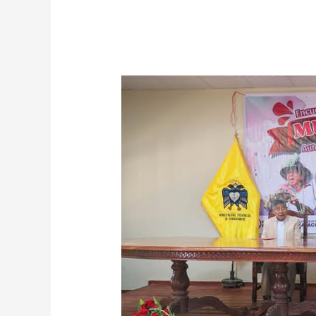
ENCUENTRO
DESCENTRALIZADO
DE
MUJERES
AUTORIDADES
Y
LIDERESAS
EN
HUANCA
SANCOS