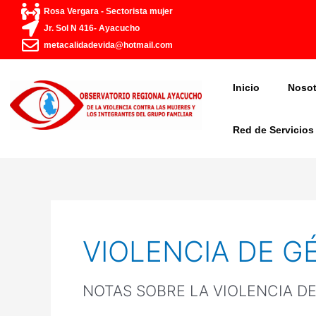
Ir
Paginación
Rosa Vergara - Sectorista mujer
al
de
Jr. Sol N 416- Ayacucho
contenido
entradas
metacalidadevida@hotmail.com
Inicio
Nosot
Red de Servicios
VIOLENCIA DE G
NOTAS SOBRE LA VIOLENCIA D