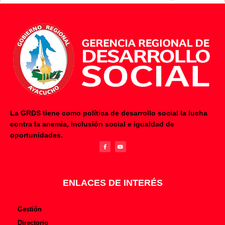
La GRDS tiene como política de desarrollo social la lucha
contra la anemia, inclusión social e igualdad de
F
Y
oportunidades.
a
o
c
u
e
t
b
u
o
b
o
e
k
-
f
ENLACES DE INTERÉS
Gestión
Directorio