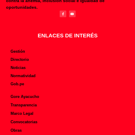
contra la anemia, inclusión social e igualdad de
F
Y
oportunidades.
a
o
c
u
e
t
b
u
o
b
o
e
k
-
f
ENLACES DE INTERÉS
Gestión
Directorio
Noticias
Normatividad
Gob.pe
Gore Ayacucho
Transparencia
Marco Legal
Convocatorias
Obras