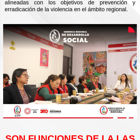
alineadas con los objetivos de prevención y
erradicación de la violencia en el ámbito regional.
A
S
n
i
t
g
e
u
r
i
i
e
o
n
r
t
e
SON FUNCIONES DE LA LAS