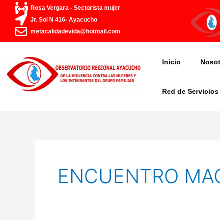
Ir
Rosa Vergara - Sectorista mujer
al
Jr. Sol N 416- Ayacucho
contenido
metacalidadevida@hotmail.com
Inicio
Nosot
Red de Servicios
ENCUENTRO MA