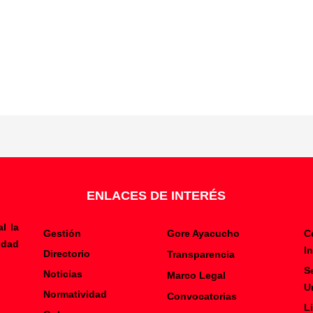
ENLACES DE INTERÉS
l la
Gestión
Gore Ayacucho
C
ldad
I
Directorio
Transparencia
S
Noticias
Marco Legal
U
Normatividad
Convocatorias
L