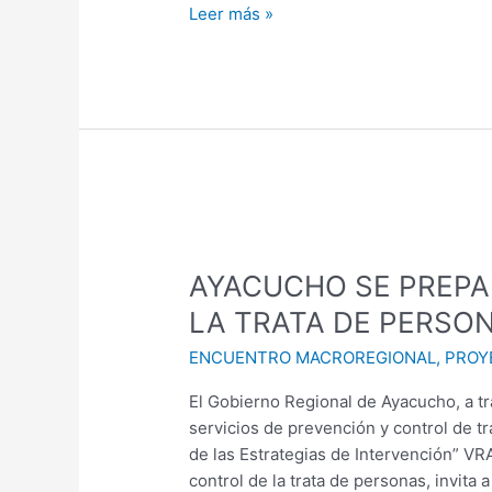
Leer más »
AYACUCHO
SE
AYACUCHO SE PREPA
PREPARA
PARA
LA TRATA DE PERSO
EL
ENCUENTRO MACROREGIONAL
,
PROY
II
ENCUENTRO
El Gobierno Regional de Ayacucho, a tr
MACROREGIONAL
servicios de prevención y control de t
CONTRA
de las Estrategias de Intervención” VR
LA
control de la trata de personas, invita