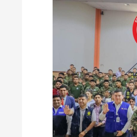
SE
UNE
EN
LA
LUCHA
CONTRA
LA
TRATA
DE
PERSONAS
EN
EL
II
ENCUENTRO
MACROREGIONAL!”