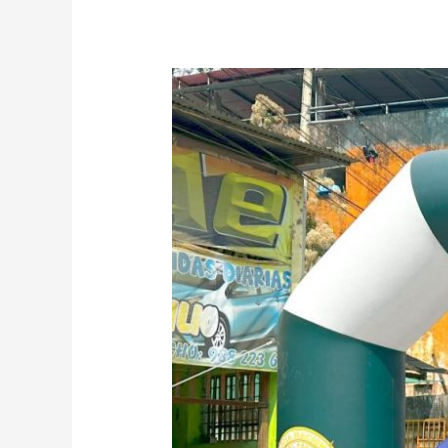
“¡UNIDOS
CONTRA
LA
TRATA
DE
PERSONAS!
SEGUNDO
DÍA
DEL
ENCUENTRO
MACROREGIONAL
CULMINA
CON
PASACALLE
Y
FERIA