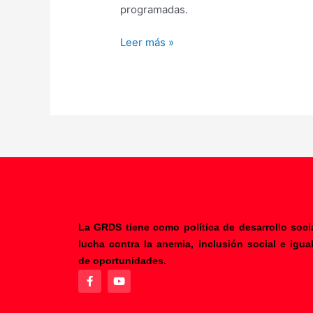
TRATA
programadas.
DE
PERSONAS
Leer más »
VRAEM
2024
La GRDS tiene como política de desarrollo socia
lucha contra la anemia, inclusión social e igua
F
Y
de oportunidades.
a
o
c
u
e
t
b
u
o
b