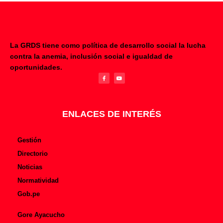
La GRDS tiene como política de desarrollo social la lucha
contra la anemia, inclusión social e igualdad de
F
Y
oportunidades.
a
o
c
u
e
t
b
u
o
b
o
e
k
-
f
ENLACES DE INTERÉS
Gestión
Directorio
Noticias
Normatividad
Gob.pe
Gore Ayacucho