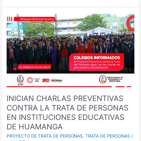
INICIAN
CHARLAS
PREVENTIVAS
CONTRA
LA
TRATA
DE
PERSONAS
EN
INSTITUCIONES
EDUCATIVAS
DE
INICIAN CHARLAS PREVENTIVAS
HUAMANGA
CONTRA LA TRATA DE PERSONAS
EN INSTITUCIONES EDUCATIVAS
DE HUAMANGA
PROYECTO DE TRATA DE PERSONAS
,
TRATA DE PERSONAS
/