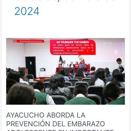
2024
AYACUCHO
ABORDA
LA
PREVENCIÓN
DEL
EMBARAZO
ADOLESCENTE
EN
IMPORTANTE
FORO
REGIONAL
AYACUCHO ABORDA LA
PREVENCIÓN DEL EMBARAZO