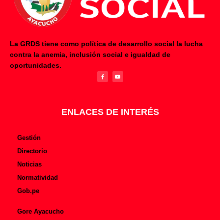
La GRDS tiene como política de desarrollo social la lucha
contra la anemia, inclusión social e igualdad de
F
Y
oportunidades.
a
o
c
u
e
t
b
u
o
b
o
e
k
-
f
ENLACES DE INTERÉS
Gestión
Directorio
Noticias
Normatividad
Gob.pe
Gore Ayacucho