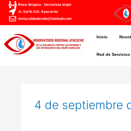
Ir
Rosa Vergara - Sectorista mujer
al
Jr. Sol N 416- Ayacucho
contenido
metacalidadevida@hotmail.com
Inicio
Nosot
Red de Servicios
4 de septiembre 