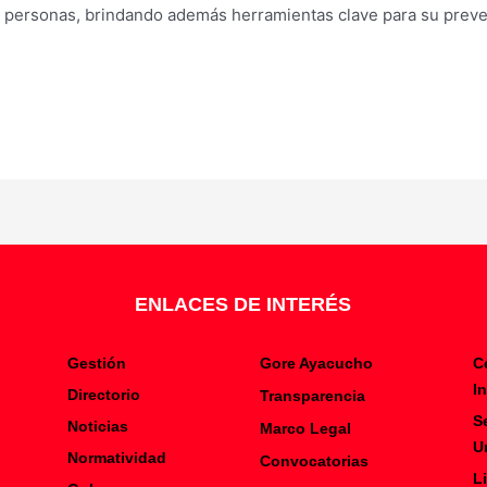
de personas, brindando además herramientas clave para su prev
ENLACES DE INTERÉS
Gestión
Gore Ayacucho
C
I
Directorio
Transparencia
S
Noticias
Marco Legal
U
Normatividad
Convocatorias
L