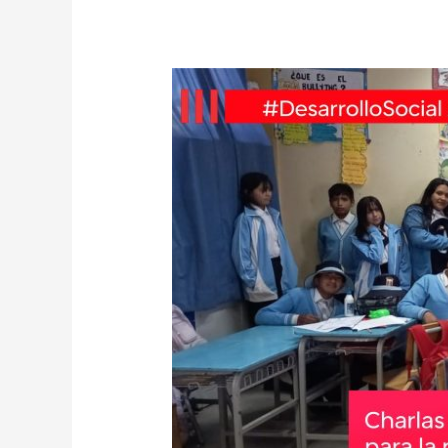
HUANTA
REFUERZA
SU
COMPROMISO
EN
LA
LUCHA
CONTRA
LA
TRATA
DE
PERSONAS
CON
CHARLAS
EDUCATIVAS