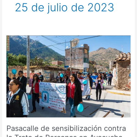
25 de julio de 2023
Pasacalle
de
sensibilización
contra
la
Trata
de
Personas
en
Ayacucho-
Víctor
Fajardo
Pasacalle de sensibilización contra