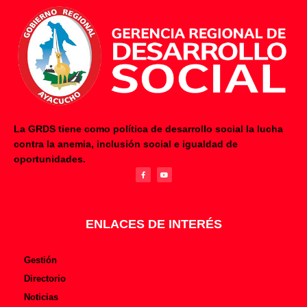
La GRDS tiene como política de desarrollo social la lucha
contra la anemia, inclusión social e igualdad de
F
Y
oportunidades.
a
o
c
u
e
t
b
u
o
b
o
e
k
-
f
ENLACES DE INTERÉS
Gestión
Directorio
Noticias