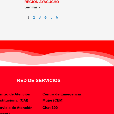
REGIÓN AYACUCHO
Leer más »
1
2
3
4
5
6
RED DE SERVICIOS
entro de Atención
Centro de Emergencia
nstitucional (CAI)
Mujer (CEM)
ervicio de Atención
Chat 100
rgente