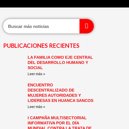
Search
PUBLICACIONES RECIENTES
LA FAMILIA COMO EJE CENTRAL
Page
Page
Page
Page
Page
Page
DEL DESARROLLO HUMANO Y
SOCIAL
Leer más »
ENCUENTRO
DESCENTRALIZADO DE
MUJERES AUTORIDADES Y
LIDERESAS EN HUANCA SANCOS
Leer más »
I CAMPAÑA MULTISECTORIAL
INFORMATIVA POR EL DÍA
MUNDIAL CONTRA LA TRATA DE