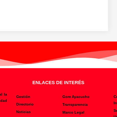
ENLACES DE INTERÉS
l la
Gestión
Gore Ayacucho
C
ldad
I
Directorio
Transparencia
S
Noticias
Marco Legal
U