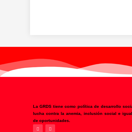
La GRDS tiene como política de desarrollo socia
lucha contra la anemia, inclusión social e igua
F
Y
de oportunidades.
a
o
c
u