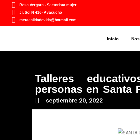
Ir
Rosa Vergara - Sectorista mujer
al
Jr. Sol N 416- Ayacucho
contenido
metacalidadevida@hotmail.com
Inicio
Nos
Talleres educati
personas en Santa 
septiembre 20, 2022