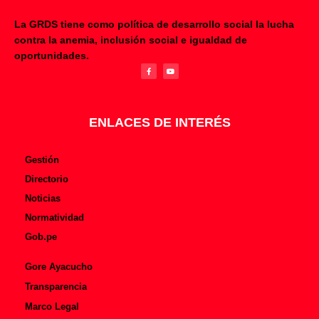
La GRDS tiene como política de desarrollo social la lucha
contra la anemia, inclusión social e igualdad de
F
Y
oportunidades.
a
o
c
u
e
t
b
u
o
b
o
e
k
-
f
ENLACES DE INTERÉS
Gestión
Directorio
Noticias
Normatividad
Gob.pe
Gore Ayacucho
Transparencia
Marco Legal