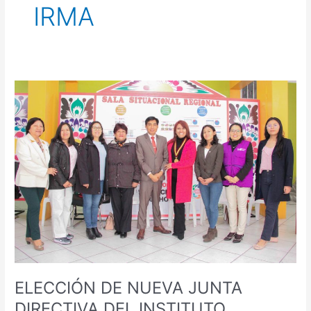
IRMA
ELECCIÓN
DE
NUEVA
JUNTA
DIRECTIVA
DEL
INSTITUTO
REGIONAL
DE
LA
MUJER
AYACUCHANA
(IRMA)
ELECCIÓN DE NUEVA JUNTA
DIRECTIVA DEL INSTITUTO