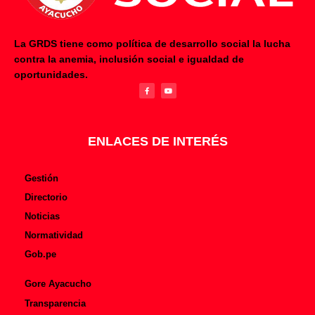
La GRDS tiene como política de desarrollo social la lucha
contra la anemia, inclusión social e igualdad de
F
Y
oportunidades.
a
o
c
u
e
t
b
u
o
b
o
e
k
-
f
ENLACES DE INTERÉS
Gestión
Directorio
Noticias
Normatividad
Gob.pe
Gore Ayacucho
Transparencia