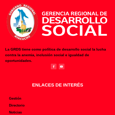
La GRDS tiene como política de desarrollo social la lucha
contra la anemia, inclusión social e igualdad de
F
Y
oportunidades.
a
o
c
u
e
t
b
u
o
b
o
e
k
-
f
ENLACES DE INTERÉS
Gestión
Directorio
Noticias