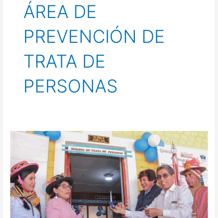
ÁREA DE
PREVENCIÓN DE
TRATA DE
PERSONAS
Nueva
inauguración
del
Área
de
Prevención
de
Trata