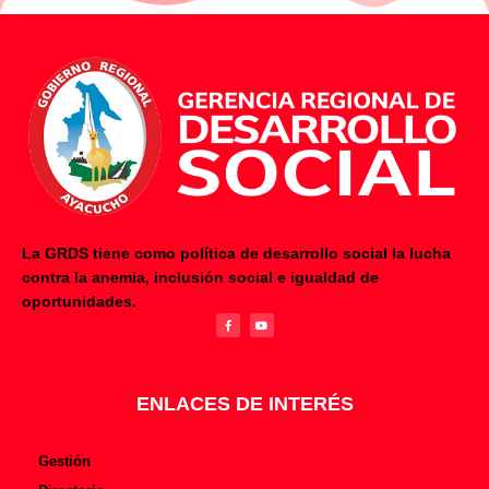
La GRDS tiene como política de desarrollo social la lucha
contra la anemia, inclusión social e igualdad de
F
Y
oportunidades.
a
o
c
u
e
t
b
u
o
b
o
e
k
-
f
ENLACES DE INTERÉS
Gestión