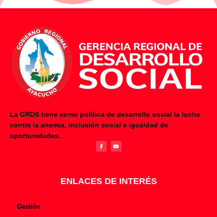
La GRDS tiene como política de desarrollo social la lucha
contra la anemia, inclusión social e igualdad de
F
Y
oportunidades.
a
o
c
u
e
t
b
u
o
b
o
e
k
-
f
ENLACES DE INTERÉS
Gestión