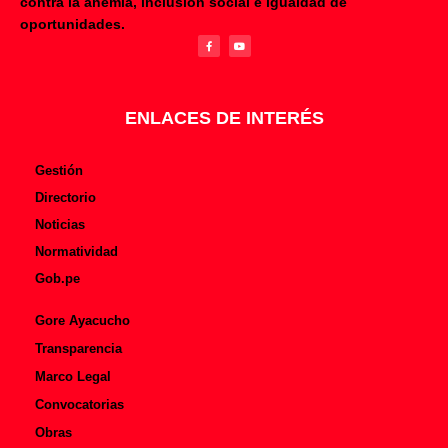
contra la anemia, inclusión social e igualdad de
F
Y
oportunidades.
a
o
c
u
e
t
b
u
o
b
o
e
k
-
f
ENLACES DE INTERÉS
Gestión
Directorio
Noticias
Normatividad
Gob.pe
Gore Ayacucho
Transparencia
Marco Legal
Convocatorias
Obras