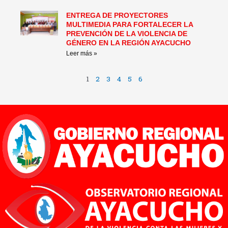
ENTREGA DE PROYECTORES
MULTIMEDIA PARA FORTALECER LA
PREVENCIÓN DE LA VIOLENCIA DE
GÉNERO EN LA REGIÓN AYACUCHO
Leer más »
1
2
3
4
5
6