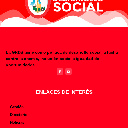
La GRDS tiene como política de desarrollo social la lucha
contra la anemia, inclusión social e igualdad de
F
Y
oportunidades.
a
o
c
u
e
t
b
u
o
b
o
e
k
-
f
ENLACES DE INTERÉS
Gestión
Directorio
Noticias