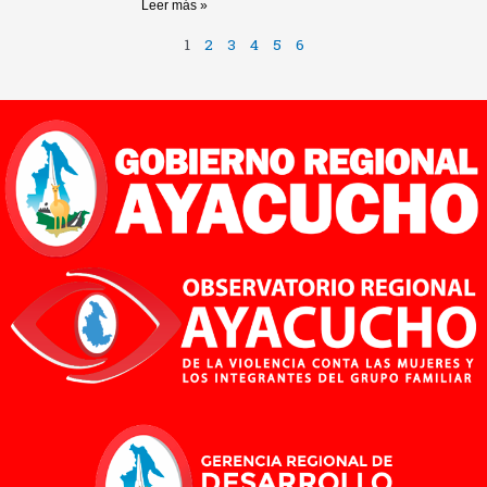
Leer más »
1
2
3
4
5
6