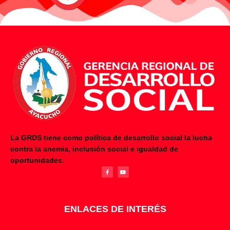
La GRDS tiene como política de desarrollo social la lucha
contra la anemia, inclusión social e igualdad de
F
Y
oportunidades.
a
o
c
u
e
t
b
u
o
b
o
e
k
-
f
ENLACES DE INTERÉS