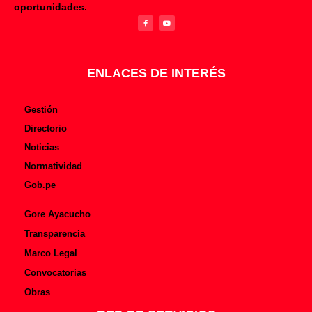
F
Y
oportunidades.
a
o
c
u
e
t
b
u
o
b
o
e
k
-
f
ENLACES DE INTERÉS
Gestión
Directorio
Noticias
Normatividad
Gob.pe
Gore Ayacucho
Transparencia
Marco Legal
Convocatorias
Obras