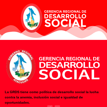
La GRDS tiene como política de desarrollo social la lucha
contra la anemia, inclusión social e igualdad de
F
Y
oportunidades.
a
o
c
u