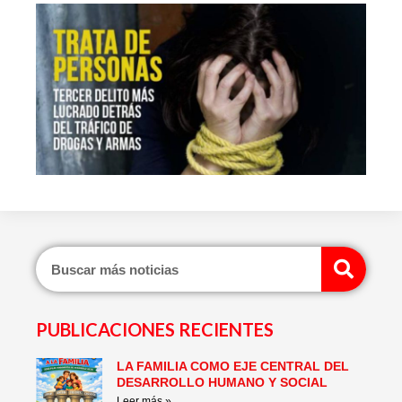
Sear
PUBLICACIONES RECIENTES
LA FAMILIA COMO EJE CENTRAL DEL
Page
Page
Page
Page
Page
Page
DESARROLLO HUMANO Y SOCIAL
Leer más »