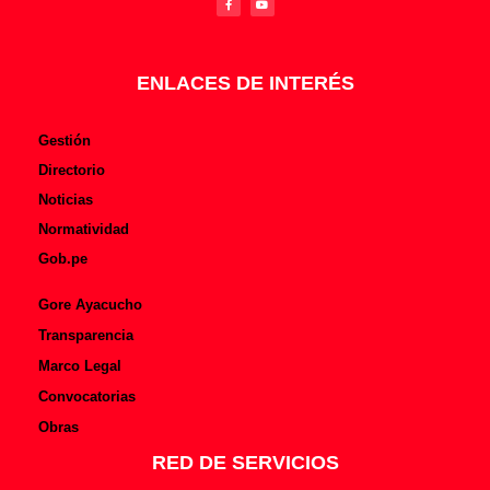
e
t
b
u
o
b
o
e
k
-
f
ENLACES DE INTERÉS
Gestión
Directorio
Noticias
Normatividad
Gob.pe
Gore Ayacucho
Transparencia
Marco Legal
Convocatorias
Obras
RED DE SERVICIOS