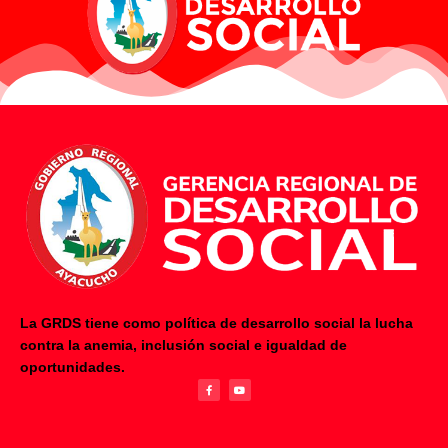
La GRDS tiene como política de desarrollo social la lucha
contra la anemia, inclusión social e igualdad de
F
Y
oportunidades.
a
o
c
u
e
t
b
u
o
b
o
e
k
-