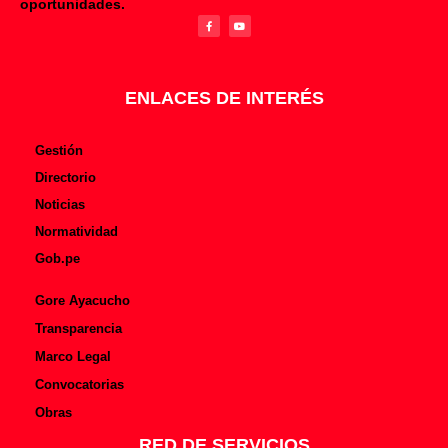
oportunidades.
a
o
c
u
e
t
b
u
o
b
o
e
k
-
f
ENLACES DE INTERÉS
Gestión
Directorio
Noticias
Normatividad
Gob.pe
Gore Ayacucho
Transparencia
Marco Legal
Convocatorias
Obras
RED DE SERVICIOS