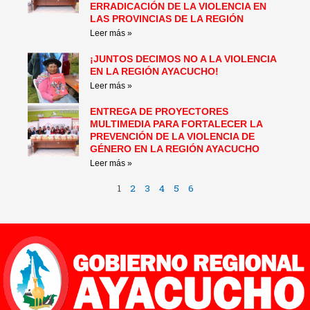
ERRADICACIÓN DE LA VIOLENCIA EN
LAS PROVINCIAS DE LA REGIÓN
Leer más »
¡JUNTOS DECIMOS NO A LA VIOLENCIA
EN LA REGIÓN AYACUCHO!
Leer más »
ENTREGA DE PROYECTORES
MULTIMEDIA PARA FORTALECER LA
PREVENCIÓN DE LA VIOLENCIA DE
GÉNERO EN LA REGIÓN AYACUCHO
Leer más »
1
2
3
4
5
6