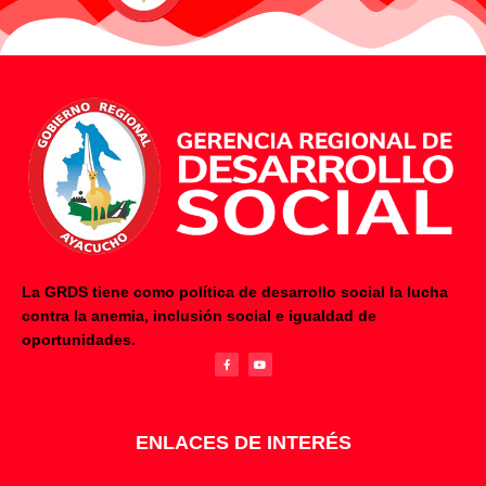
La GRDS tiene como política de desarrollo social la lucha
contra la anemia, inclusión social e igualdad de
F
Y
oportunidades.
a
o
c
u
e
t
b
u
o
b
o
e
k
-
f
ENLACES DE INTERÉS