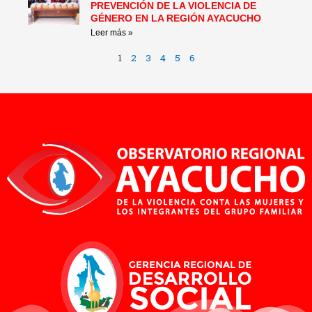
PREVENCIÓN DE LA VIOLENCIA DE
GÉNERO EN LA REGIÓN AYACUCHO
Leer más »
1
2
3
4
5
6