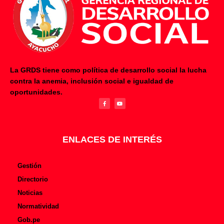
La GRDS tiene como política de desarrollo social la lucha
contra la anemia, inclusión social e igualdad de
F
Y
oportunidades.
a
o
c
u
e
t
b
u
o
b
o
e
k
-
f
ENLACES DE INTERÉS
Gestión
Directorio
Noticias
Normatividad
Gob.pe