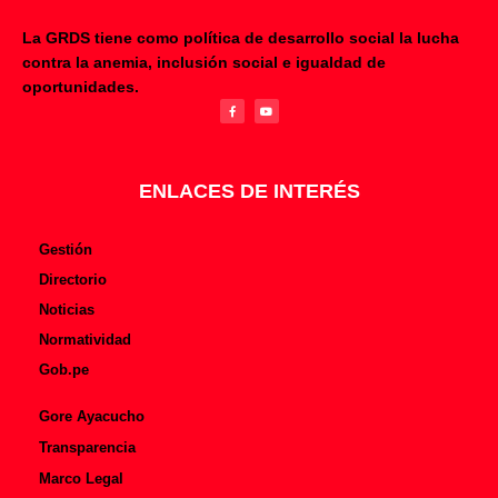
La GRDS tiene como política de desarrollo social la lucha
contra la anemia, inclusión social e igualdad de
F
Y
oportunidades.
a
o
c
u
e
t
b
u
o
b
o
e
k
-
f
ENLACES DE INTERÉS
Gestión
Directorio
Noticias
Normatividad
Gob.pe
Gore Ayacucho
Transparencia
Marco Legal