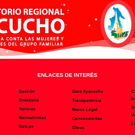
ENLACES DE INTERÉS
Gestión
Gore Ayacucho
C
I
Directorio
Transparencia
S
Noticias
Marco Legal
U
Normatividad
Convocatorias
L
Gob.pe
Obras