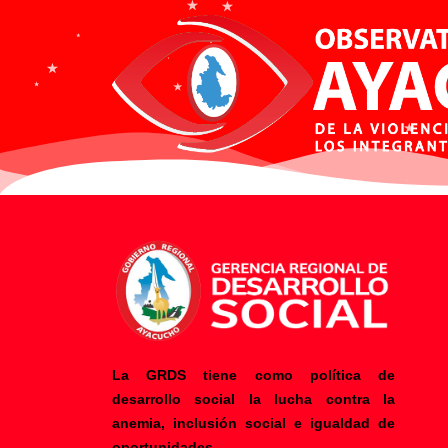
La GRDS tiene como política de
desarrollo social la lucha contra la
anemia, inclusión social e igualdad de
F
Y
oportunidades.