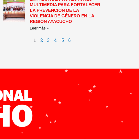
MULTIMEDIA PARA FORTALECER
LA PREVENCIÓN DE LA
VIOLENCIA DE GÉNERO EN LA
REGIÓN AYACUCHO
Leer más »
1
2
3
4
5
6