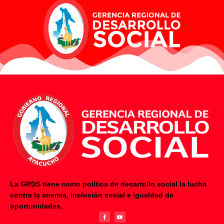
La GRDS tiene como política de desarrollo social la lucha
contra la anemia, inclusión social e igualdad de
F
Y
oportunidades.
a
o
c
u
e
t
b
u