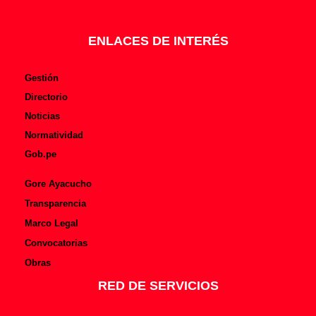
o
b
o
e
k
-
f
ENLACES DE INTERÉS
Gestión
Directorio
Noticias
Normatividad
Gob.pe
Gore Ayacucho
Transparencia
Marco Legal
Convocatorias
Obras
RED DE SERVICIOS