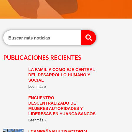
Search
PUBLICACIONES RECIENTES
LA FAMILIA COMO EJE CENTRAL
Page
Page
Page
Page
Page
Page
DEL DESARROLLO HUMANO Y
SOCIAL
Leer más »
ENCUENTRO
DESCENTRALIZADO DE
MUJERES AUTORIDADES Y
LIDERESAS EN HUANCA SANCOS
Leer más »
I CAMPAÑA MULTISECTORIAL