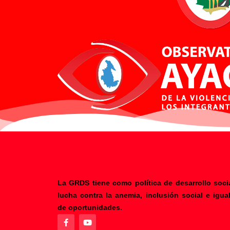
La GRDS tiene como política de desarrollo socia
lucha contra la anemia, inclusión social e igua
F
Y
de oportunidades.
a
o
c
u