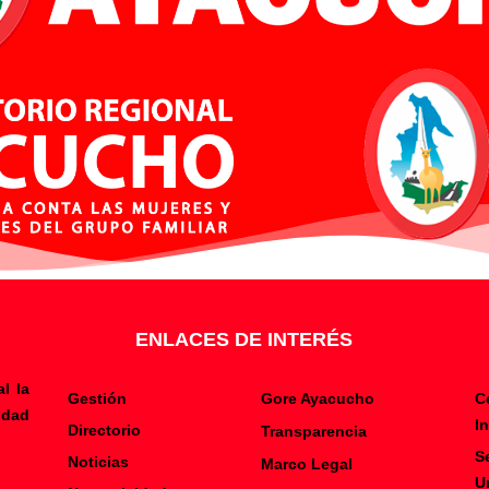
ENLACES DE INTERÉS
l la
Gestión
Gore Ayacucho
C
ldad
I
Directorio
Transparencia
S
Noticias
Marco Legal
U