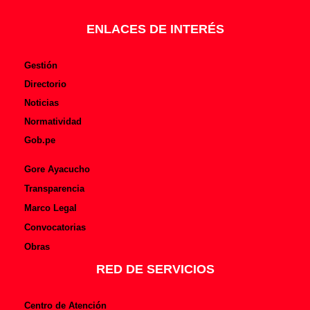
o
e
k
-
f
ENLACES DE INTERÉS
Gestión
Directorio
Noticias
Normatividad
Gob.pe
Gore Ayacucho
Transparencia
Marco Legal
Convocatorias
Obras
RED DE SERVICIOS
Centro de Atención