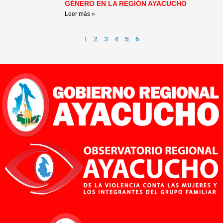
GÉNERO EN LA REGIÓN AYACUCHO
Leer más »
1
2
3
4
5
6