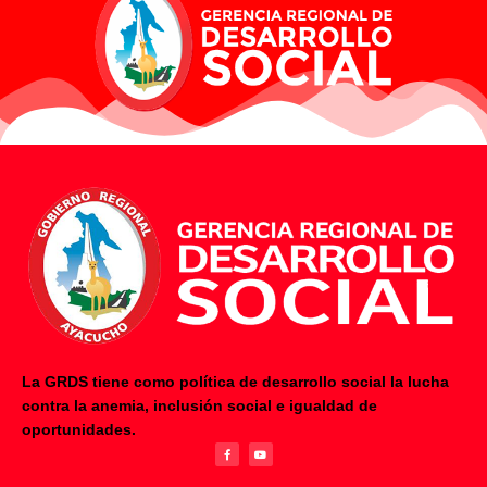
La GRDS tiene como política de desarrollo social la lucha
contra la anemia, inclusión social e igualdad de
F
Y
oportunidades.
a
o
c
u
e
t
b
u
o
b