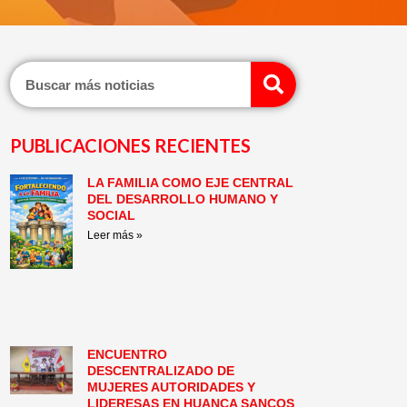
Search
PUBLICACIONES RECIENTES
LA FAMILIA COMO EJE CENTRAL
Page
Page
Page
Page
Page
Page
DEL DESARROLLO HUMANO Y
SOCIAL
Leer más »
ENCUENTRO
DESCENTRALIZADO DE
MUJERES AUTORIDADES Y
LIDERESAS EN HUANCA SANCOS