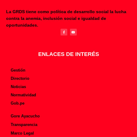
La GRDS tiene como política de desarrollo social la lucha
contra la anemia, inclusión social e igualdad de
F
Y
oportunidades.
a
o
c
u
e
t
b
u
o
b
o
e
k
-
f
ENLACES DE INTERÉS
Gestión
Directorio
Noticias
Normatividad
Gob.pe
Gore Ayacucho
Transparencia
Marco Legal