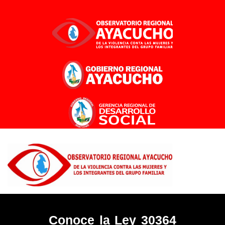
Ir
al
contenido
Conoce la Ley 30364