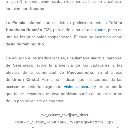
e hija (2), quienes evidenciaban lesiones visibles en la cabeza,
también por disparos.
La
Policía
informó que se detuvo preliminarmente a
Teófilo
Huachaca Huamán
(38), pareja de la mujer
asesinada
, pues es
uno de los principales sospechosos. El caso se investiga como
delito de
feminicidio
.
De acuerdo a los medios locales, una llamada alertó al personal
de
Serenazgo
sobre la presencia de los cadáveres a las
afueras de la comunidad de
Paccacancha
, en el anexo
de
Unión Cristal
. Asimismo, indican que los cuerpos de las
occisas presentarían signos de
violencia sexual
y tortura, por lo
que no se descarta que haya participado más de uno y se trate
de un posible ajuste de cuentas.
[/vc_column_text][stm_slider
css=».vc_custom_1454049893799{margin-bottom: 32px