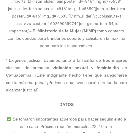
!important;}»][stm_slider_item poster_id=»816″ img_id=»5658″]
[stm_slider_item poster_id=»816″ img_id=»5659″][stm_slider_item
poster_id=»816″ img_id=»5638″][/stm_slider][vc_column_text
css=».vc_custom_1602690659742{margin-bottom: 54px
!important;}»]
El
Ministerio de la Mujer
(MIMP)
tomó contacto
con los deudos para brindarles soporte y solicitaron la máxima
pena para los responsables.
“¡Exigimos justicia! Estamos junto a la familia de tres mujeres
víctimas de presunta
violación sexual
y
feminicidio
en
Cahuapampa. ¡Este indignante hecho tiene que sancionarse
con la máxima pena! ¡Pedimos una investigación profunda para
alcanzar justicia!”
DATOS
Se tomaron importantes acuerdos para hacer seguimiento a
este caso. Próxima reunión miércoles 22, 10 a.m.