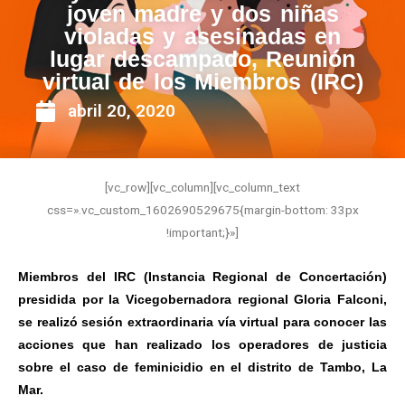
joven madre y dos niñas
violadas y asesinadas en
lugar descampado, Reunión
virtual de los Miembros (IRC)
abril 20, 2020
[vc_row][vc_column][vc_column_text
css=».vc_custom_1602690529675{margin-bottom: 33px
!important;}»]
Miembros del IRC (Instancia Regional de Concertación)
presidida por la Vicegobernadora regional Gloria Falconi,
se realizó sesión extraordinaria vía virtual para conocer las
acciones que han realizado los operadores de justicia
sobre el caso de feminicidio en el distrito de Tambo, La
Mar.