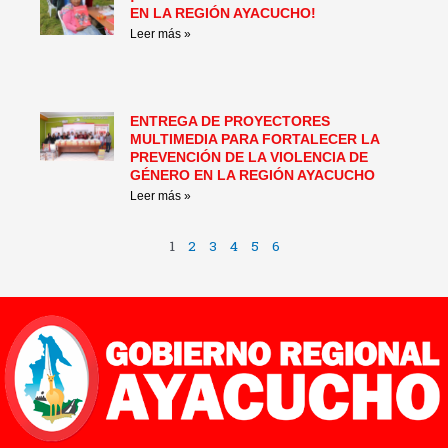
EN LA REGIÓN AYACUCHO!
Leer más »
ENTREGA DE PROYECTORES
MULTIMEDIA PARA FORTALECER LA
PREVENCIÓN DE LA VIOLENCIA DE
GÉNERO EN LA REGIÓN AYACUCHO
Leer más »
1
2
3
4
5
6