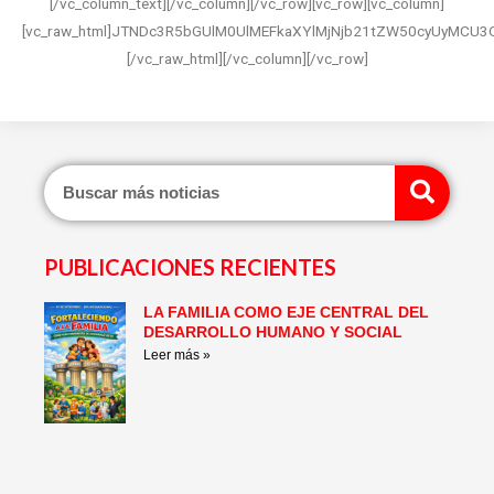
[/vc_column_text][/vc_column][/vc_row][vc_row][vc_column]
[vc_raw_html]JTNDc3R5bGUlM0UlMEFkaXYlMjNjb21tZW50cyUyMC
[/vc_raw_html][/vc_column][/vc_row]
Sear
PUBLICACIONES RECIENTES
LA FAMILIA COMO EJE CENTRAL DEL
Page
Page
Page
Page
Page
Page
DESARROLLO HUMANO Y SOCIAL
Leer más »