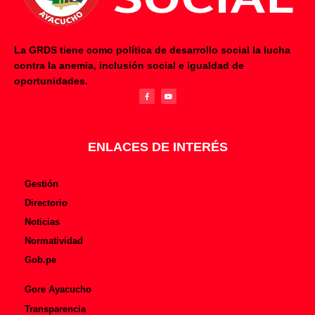
La GRDS tiene como política de desarrollo social la lucha
contra la anemia, inclusión social e igualdad de
F
Y
oportunidades.
a
o
c
u
e
t
b
u
o
b
o
e
k
-
f
ENLACES DE INTERÉS
Gestión
Directorio
Noticias
Normatividad
Gob.pe
Gore Ayacucho
Transparencia