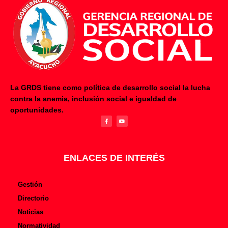
La GRDS tiene como política de desarrollo social la lucha
contra la anemia, inclusión social e igualdad de
F
Y
oportunidades.
a
o
c
u
e
t
b
u
o
b
o
e
k
-
f
ENLACES DE INTERÉS
Gestión
Directorio
Noticias
Normatividad