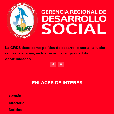
La GRDS tiene como política de desarrollo social la lucha
contra la anemia, inclusión social e igualdad de
F
Y
oportunidades.
a
o
c
u
e
t
b
u
o
b
o
e
k
-
f
ENLACES DE INTERÉS
Gestión
Directorio
Noticias