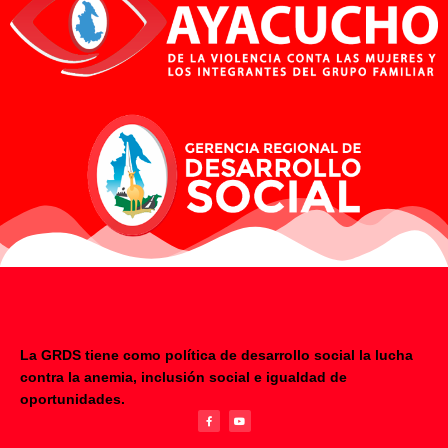
La GRDS tiene como política de desarrollo social la lucha
contra la anemia, inclusión social e igualdad de
F
Y
oportunidades.
a
o
c
u
e
t
b
u
o
b