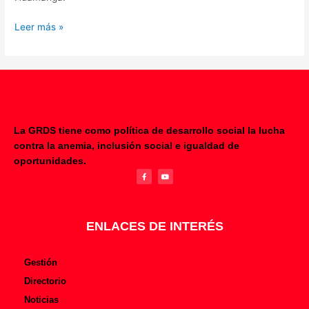
Leer más »
La GRDS tiene como política de desarrollo social la lucha
contra la anemia, inclusión social e igualdad de
F
Y
oportunidades.
a
o
c
u
e
t
b
u
o
b
o
e
k
-
f
ENLACES DE INTERÉS
Gestión
Directorio
Noticias