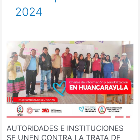
2024
AUTORIDADES
E
INSTITUCIONES
SE
UNEN
CONTRA
LA
TRATA
DE
PERSONAS
EN
HUANCARAYLLA
AUTORIDADES E INSTITUCIONES
SE UNEN CONTRA LA TRATA DE