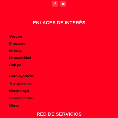
c
u
e
t
b
u
o
b
o
e
k
-
f
ENLACES DE INTERÉS
Gestión
Directorio
Noticias
Normatividad
Gob.pe
Gore Ayacucho
Transparencia
Marco Legal
Convocatorias
Obras
RED DE SERVICIOS