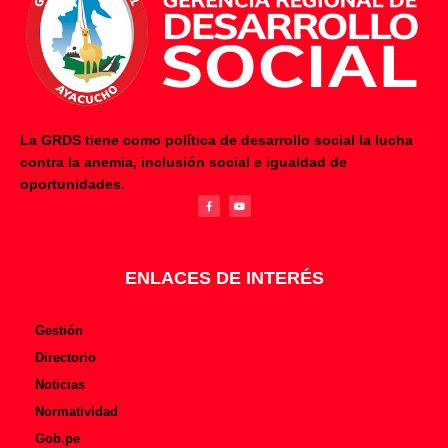
La GRDS tiene como política de desarrollo social la lucha
contra la anemia, inclusión social e igualdad de
F
Y
oportunidades.
a
o
c
u
e
t
b
u
o
b
o
e
k
-
f
ENLACES DE INTERÉS
Gestión
Directorio
Noticias
Normatividad
Gob.pe