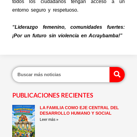
todos los ciudadanos tengan acceso a un
entorno seguro y respetuoso.
“Liderazgo femenino, comunidades fuertes:
¡Por un futuro sin violencia en Acraybamba!”
Sear
PUBLICACIONES RECIENTES
LA FAMILIA COMO EJE CENTRAL DEL
Page
Page
Page
Page
Page
Page
DESARROLLO HUMANO Y SOCIAL
Leer más »