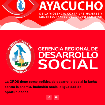
La GRDS tiene como política de desarrollo social la lucha
contra la anemia, inclusión social e igualdad de
F
Y
oportunidades.
a
o
c
u
e
t
b
u
o
b
o
e