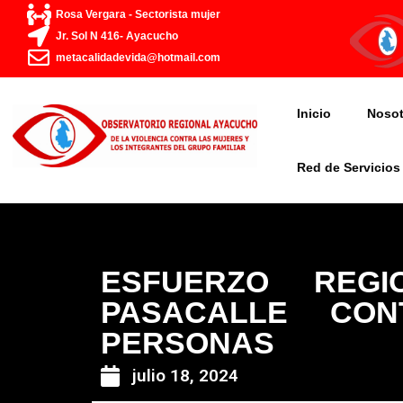
Ir
Rosa Vergara - Sectorista mujer
al
Jr. Sol N 416- Ayacucho
contenido
metacalidadevida@hotmail.com
Inicio
Nosot
Red de Servicios
ESFUERZO REGI
PASACALLE CO
PERSONAS
julio 18, 2024