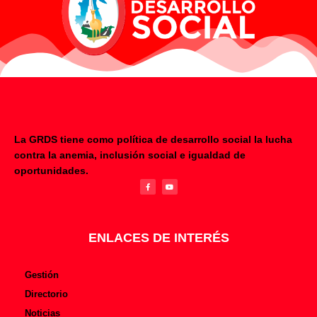
La GRDS tiene como política de desarrollo social la lucha
contra la anemia, inclusión social e igualdad de
F
Y
oportunidades.
a
o
c
u
e
t
b
u
o
b
o
e
k
-
f
ENLACES DE INTERÉS
Gestión
Directorio
Noticias