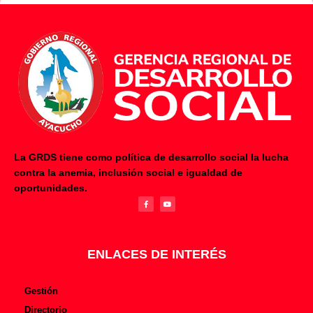
La GRDS tiene como política de desarrollo social la lucha
contra la anemia, inclusión social e igualdad de
F
Y
oportunidades.
a
o
c
u
e
t
b
u
o
b
o
e
k
-
f
ENLACES DE INTERÉS
Gestión
Directorio