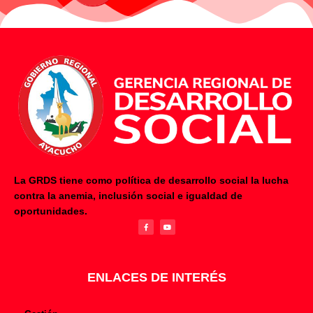
La GRDS tiene como política de desarrollo social la lucha
contra la anemia, inclusión social e igualdad de
F
Y
oportunidades.
a
o
c
u
e
t
b
u
o
b
o
e
k
-
f
ENLACES DE INTERÉS