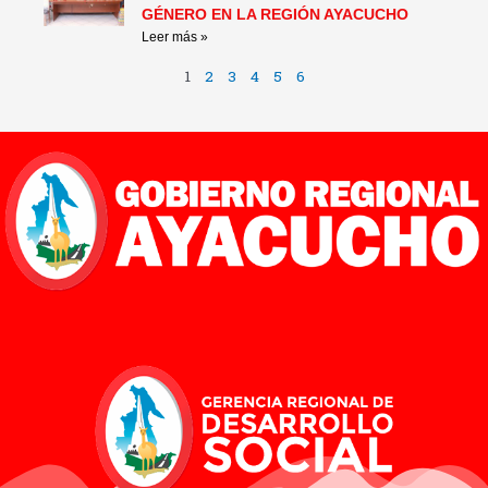
GÉNERO EN LA REGIÓN AYACUCHO
Leer más »
1
2
3
4
5
6