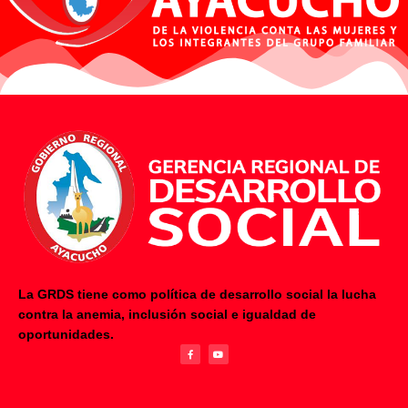
La GRDS tiene como política de desarrollo social la lucha
contra la anemia, inclusión social e igualdad de
F
Y
oportunidades.
a
o
c
u
e
t
b
u
o
b
o
e
k
-