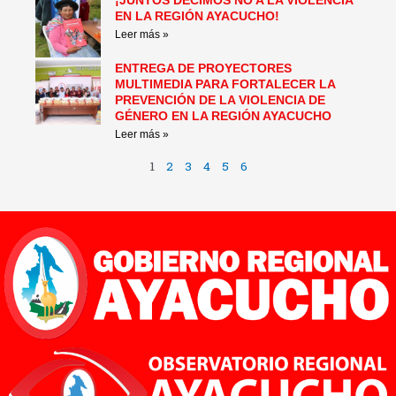
¡JUNTOS DECIMOS NO A LA VIOLENCIA
EN LA REGIÓN AYACUCHO!
Leer más »
ENTREGA DE PROYECTORES
MULTIMEDIA PARA FORTALECER LA
PREVENCIÓN DE LA VIOLENCIA DE
GÉNERO EN LA REGIÓN AYACUCHO
Leer más »
1
2
3
4
5
6