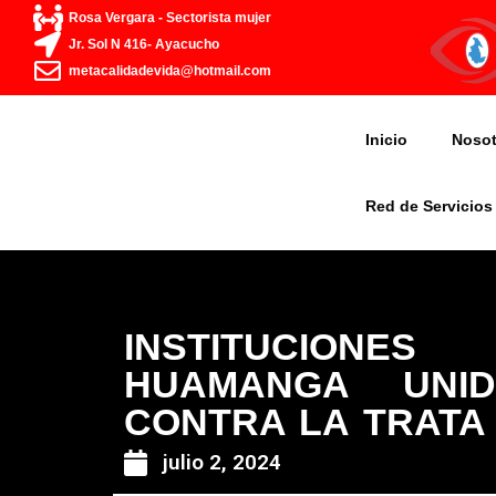
Ir
Rosa Vergara - Sectorista mujer
al
Jr. Sol N 416- Ayacucho
contenido
metacalidadevida@hotmail.com
Inicio
Nosot
Red de Servicios
INSTITUCIONE
HUAMANGA UNI
CONTRA LA TRATA
julio 2, 2024