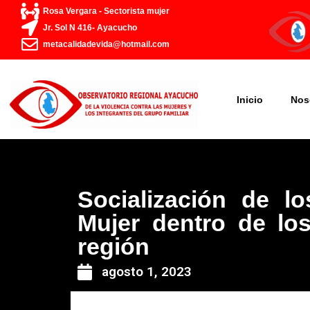
Ir
Rosa Vergara - Sectorista mujer
al
Jr. Sol N 416- Ayacucho
contenido
metacalidadevida@hotmail.com
Inicio
Nos
Socialización de l
Mujer dentro de los
región
agosto 1, 2023