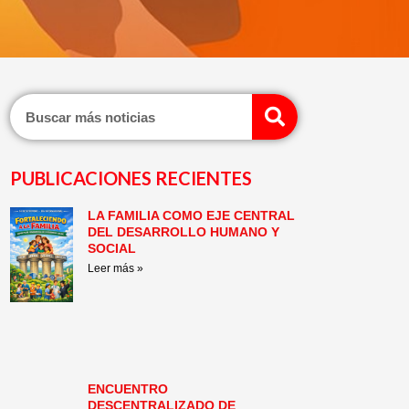
Search
PUBLICACIONES RECIENTES
LA FAMILIA COMO EJE CENTRAL
Page
Page
Page
Page
Page
Page
DEL DESARROLLO HUMANO Y
SOCIAL
Leer más »
ENCUENTRO
DESCENTRALIZADO DE