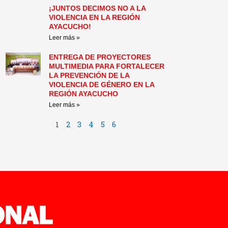
¡JUNTOS DECIMOS NO A LA
VIOLENCIA EN LA REGIÓN
AYACUCHO!
Leer más »
ENTREGA DE PROYECTORES
MULTIMEDIA PARA FORTALECER
LA PREVENCIÓN DE LA
VIOLENCIA DE GÉNERO EN LA
REGIÓN AYACUCHO
Leer más »
1
2
3
4
5
6