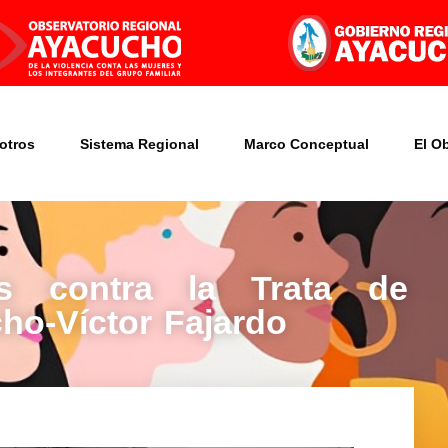
otros
Sistema Regional
Marco Conceptual
El O
as contra la Trata de
ho-Víctor Fajardo