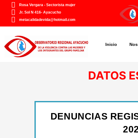
Ir
Rosa Vergara - Sectorista mujer
al
Jr. Sol N 416- Ayacucho
contenido
metacalidadevida@hotmail.com
Inicio
Nos
DATOS E
DENUNCIAS REGI
20