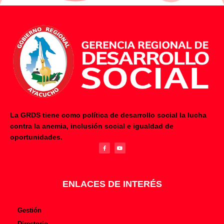
La GRDS tiene como política de desarrollo social la lucha
contra la anemia, inclusión social e igualdad de
F
Y
oportunidades.
a
o
c
u
e
t
b
u
o
b
o
e
k
-
f
ENLACES DE INTERÉS
Gestión
Directorio